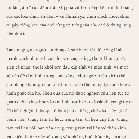
im lặng ầm ĩ của đêm trăng bị phá vỡ bởi tiếng kêu thỉnh thoảng
của các loài chim ăn đêm – cú Himalaya, chim chích chòe, chim
cu gáy, tiếng kêu của chó rừng và tiếng sủa của chó ở thung lũng
bên dưới.
Tác dụng: giúp người sử dụng có sức khỏe tốt, lối sống lành
mạnh, cách nhìn tích cực đối với cuộc sống, thoát khỏi sự tức
giận cá nhân, thoát khỏi cơn đau cấp tính và mãn tính, và một
số vấn đề tâm linh trong cuộc sống. Mọi người trên khắp thế
giới đang khám phá ra lợi ích mà nó có thể mang lại sức khỏe và
hạnh phúc của họ. Hiệu quả của nó được nghiên cứu liên tục từ
quan điểm khoa học và tâm linh, các bác sĩ và các chuyên gia y tế
đã thử nghiệm hiệu quả điều trị của những chiếc bát này tại các
bệnh viện, trung tâm trị liệu, trung tâm trị liệu ung thư, trung
tâm trị liệu rối loạn vận động, trung tâm trị liệu về thần kinh.
Và chiếc chuông này sử dụng vào những buổi hòa nhạc lớn tại