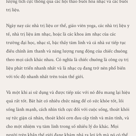
lượng tích cực thông qua các hội thảo buổi hòa nhạc và các buổi
trị liệu.
Ngày nay các nhà trị liệu cơ thể, giáo viên yoga, các nhà trị liệu y
tế, nhà trị liệu âm nhạc, hoặc là các khoa âm nhạc của các
trường đại học, nhạc sĩ, bậc thầy tâm linh và cả nhà sư tiếp tục
điều chỉnh âm thanh và năng lượng rung động của chiếc chuông
theo mọi cách khác nhau. Có nghĩa là chiếc chuông là công cụ trị
liệu phát triển nhanh nhất và là nhạc cụ đang trở nên phổ biến
với tốc độ nhanh nhất trên toàn thế giới.
Và một khi ai sử dụng và được tiếp xúc với nó đều mang lại hiệu
quả rất tốt. Bát hát có nhiều chức năng để có sức khỏe tốt, lối
sống lành mạnh, cách nhìn tích cực đối với cuộc sống, thoát khỏi
sự tức giận cá nhân, thoát khỏi cơn đau cấp tính và mãn tính, và
cho một nhiệm vụ tâm linh trong số nhiều lý do khác. Mọi
người trên khắp thế giới đang khám phá ra lợi ích mà nó có thể