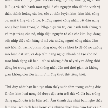
nhau. Sau khi mọi người đã sẵn sàng, họ thắp hương, ngồi làm
lễ Puja và tiến hành một nghi lễ cầu nguyện nhỏ để tôn vinh vị
thần thành hoàng của họ, các vị thần luyện kim, kim khí, công
cụ, mặt trăng và vũ trụ. Những người công nhân bắt đầu nung
nóng hợp kim trong lò. Nhịp điệu vũ trụ của hành tinh chúng ta
và mặt trăng của nó, nhịp điệu nguyên tố của các kim loại đang
sôi; nhịp điệu cân bằng tỉ mỉ của những người công nhân đẫm
mồ hôi, lôi vạc hợp kim lỏng nóng đỏ ra khỏi lò để đổ nó xuống
mô hình đất sét, và đập tấm đang nguội nhanh để tạo cho nó
một hình dạng cái bát – tất cả những điều này xảy ra đồng thời
đồng bộ trong một thể thống nhất đến nỗi thời gian và không
gian không còn tồn tại như những thực thể riêng biệt.
Thứ duy nhất bạn liên tục nhìn thấy suốt đêm trong xưởng đúc
là tấm kim loại nóng đỏ được đặt trên trái đất và đĩa bạc trắng
đang nguội dần trên bầu trời. Âm thanh duy nhất bạn nghe thấy
là tiếng ‘lách cách leng keng’ của những chiếc búa cầm tay và sự