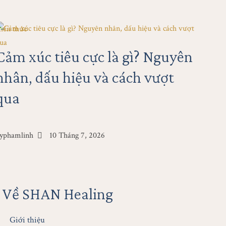
iến thức
Hoạ
Cảm xúc tiêu cực là gì? Nguyên
W
nhân, dấu hiệu và cách vượt
C
qua
B
T
y
phamlinh
10 Tháng 7, 2026
by
q
Về SHAN Healing
Giới thiệu