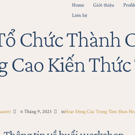
Home
Giới thiệu
Profi
Liên hệ
Tổ Chức Thành C
 Cao Kiến Thức 
uantri
6 Tháng 9, 2023
in
Hoạt Động Của Trung Tâm Shan Hea
Thông tin về buổi workshop