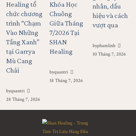
Healing tổ
Khóa Học
nhân, dấu
chức chương
Chuông
hiệu và cách
trình “Chạm
Giữa Tháng
vượt qua
Vào Những
7/2026 Tại
Tầng Xanh”
SHAN
by
phamlinh
tại Garrya
Healing
10 Tháng 7, 2026
Mù Cang
Chải
by
quantri
18 Tháng 7, 2026
by
quantri
28 Tháng 7, 2026