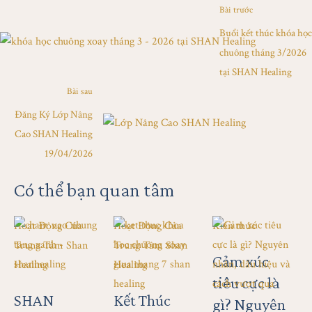
Bài trước
Buổi kết thúc khóa học
chuông tháng 3/2026
tại SHAN Healing
Bài sau
Đăng Ký Lớp Nâng
Cao SHAN Healing
19/04/2026
Có thể bạn quan tâm
Hoạt Động Của 
Hoạt Động Của 
Kiến thức
Trung Tâm Shan 
Trung Tâm Shan 
Cảm xúc
Healing
Healing
tiêu cực là
SHAN
Kết Thúc
gì? Nguyên