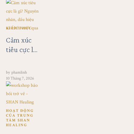
7/2026 Tại
SHAN
Healing
KIẾN THỨC
Cảm xúc
tiêu cực là
gì?
Nguyên
by
phamlinh
nhân, dấu
10 Tháng 7, 2026
hiệu và
cách vượt
qua
HOẠT ĐỘNG 
CỦA TRUNG 
TÂM SHAN 
HEALING