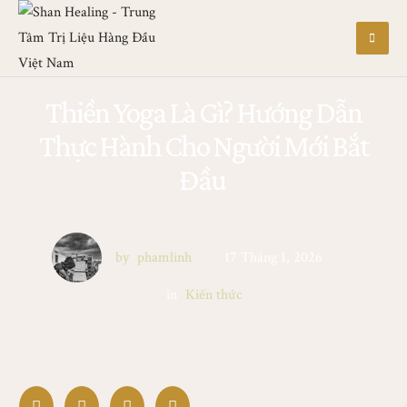
Thiền Yoga Là Gì? Hướng Dẫn
Thực Hành Cho Người Mới Bắt
Đầu
by
phamlinh
17 Tháng 1, 2026
in
Kiến thức