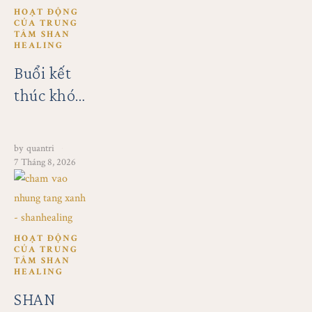
HOẠT ĐỘNG 
CỦA TRUNG 
TÂM SHAN 
HEALING
Buổi kết
thúc khóa
học
chuông
by
quantri
cuối tháng
7 Tháng 8, 2026
7 tại SHAN
Healing
HOẠT ĐỘNG 
CỦA TRUNG 
TÂM SHAN 
HEALING
SHAN