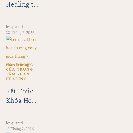
Healing tổ
chức
chương
by
quantri
trình
28 Tháng 7, 2026
“Chạm
Vào
Những
HOẠT ĐỘNG 
Tầng
CỦA TRUNG 
TÂM SHAN 
Xanh” tại
HEALING
Garrya Mù
Kết Thúc
Cang Chải
Khóa Học
Chuông
Giữa
by
quantri
Tháng
18 Tháng 7, 2026