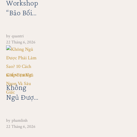
Workshop
“Bảo Bối
Trở Về”:
Khi Chánh
by
quantri
Niệm
22 Tháng 6, 2026
Được
Chứng
Minh
KIẾN THỨC
Bằng
Không
Khoa Học
Ngủ Được
Và Tình
Phải Làm
Yêu
Sao? 10+
Thương
by
phamlinh
Cách Giúp
22 Tháng 6, 2026
Bạn Ngủ