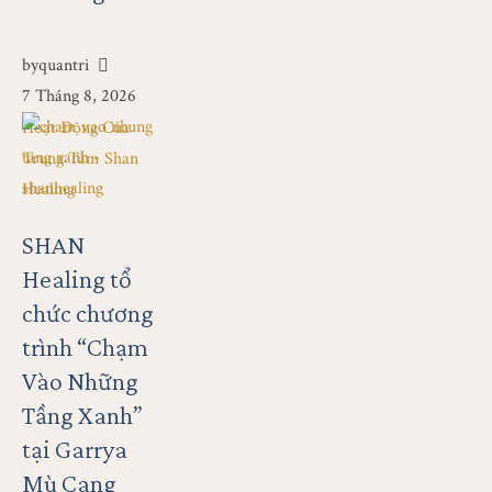
by
quantri
7 Tháng 8, 2026
Hoạt Động Của 
Trung Tâm Shan 
Healing
SHAN
Healing tổ
chức chương
trình “Chạm
Vào Những
Tầng Xanh”
tại Garrya
Mù Cang