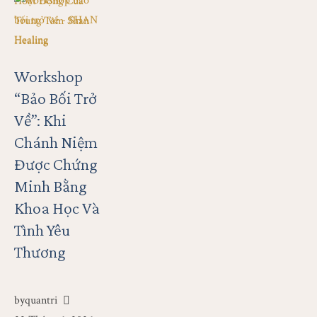
Hoạt Động Của 
Trung Tâm Shan 
Healing
Workshop
“Bảo Bối Trở
Về”: Khi
Chánh Niệm
Được Chứng
Minh Bằng
Khoa Học Và
Tình Yêu
Thương
by
quantri