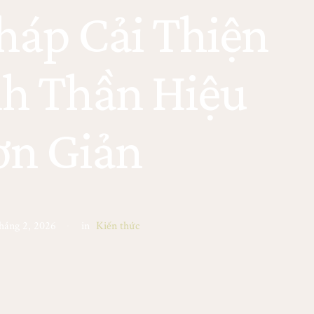
háp Cải Thiện
nh Thần Hiệu
ơn Giản
háng 2, 2026
in
Kiến thức