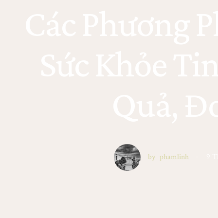
Các Phương P
Sức Khỏe Ti
Quả, Đ
by
phamlinh
9 T