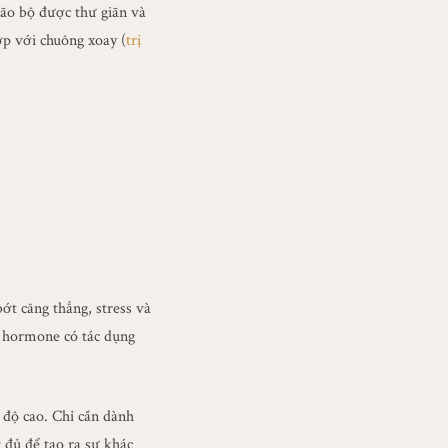
não bộ được thư giãn và
ợp với chuông xoay (
trị
ớt căng thẳng, stress và
i hormone có tác dụng
g độ cao. Chỉ cần dành
 đủ để tạo ra sự khác