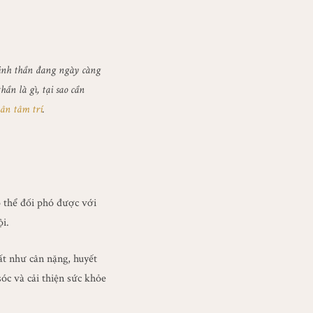
 tinh thần đang ngày càng
hần là gì, tại sao cần
ân tâm trí
.
ó thể đối phó được với
i.
ất như cân nặng, huyết
óc và cải thiện sức khỏe