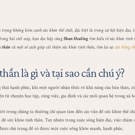
n trọng không kém cạnh sức khỏe thể chất, đặc biệt là trong xã hội hiện đại,
Trong bài viết này, bạn đọc hãy cùng
Shan Healing
tìm hiểu rõ sức khỏe tinh t
h thần
và một số cách giúp cải thiện sức khỏe tinh thần, tìm lại sự
cân bằng th
thần là gì và tại sao cần chú ý?
g thái hạnh phúc, khi một người nhận thức rõ khả năng của bản thân, c
n từ chuyện học tập, công việc, gia đình và các mối quan hệ trong xã hộ
ười trong chúng ta thường chỉ quan tâm đến các vấn đề sức khỏe thể ch
đề sức khỏe tinh thần. Tuy nhiên trong cuộc sống hiện đại, việc chăm s
ần được chú trọng để có được một cuộc sống khỏe mạnh, hạnh phúc.