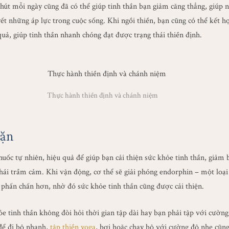
phút mỗi ngày cũng đã có thể giúp tinh thần bạn giảm căng thẳng, giúp 
yết những áp lực trong cuộc sống. Khi ngồi thiền, bạn cũng có thể kết h
quả, giúp tinh thần nhanh chóng đạt được trạng thái thiền định.
Thực hành thiền định và chánh niệm
đặn
huốc tự nhiên, hiệu quả để giúp bạn cải thiện sức khỏe tinh thần, giảm b
thái trầm cảm. Khi vận động, cơ thể sẽ giải phóng endorphin – một loạ
 phấn chấn hơn, nhờ đó sức khỏe tinh thần cũng được cải thiện.
ỏe tinh thần không đòi hỏi thời gian tập dài hay bạn phải tập với cườn
để đi bộ nhanh,
tập thiền yoga
, bơi hoặc chạy bộ với cường độ nhẹ cũng