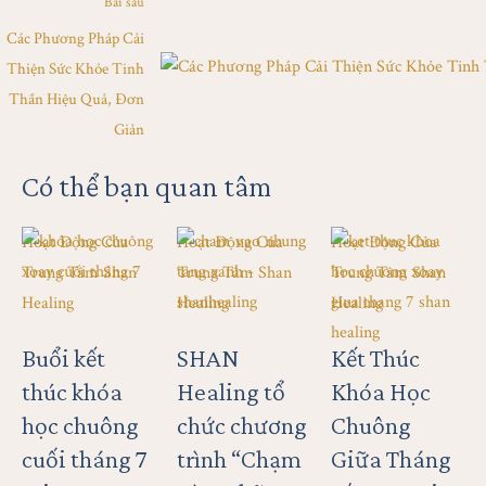
Bài sau
Các Phương Pháp Cải
Thiện Sức Khỏe Tinh
Thần Hiệu Quả, Đơn
Giản
Có thể bạn quan tâm
Hoạt Động Của 
Hoạt Động Của 
Hoạt Động Của 
Trung Tâm Shan 
Trung Tâm Shan 
Trung Tâm Shan 
Healing
Healing
Healing
Buổi kết
SHAN
Kết Thúc
thúc khóa
Healing tổ
Khóa Học
học chuông
chức chương
Chuông
cuối tháng 7
trình “Chạm
Giữa Tháng