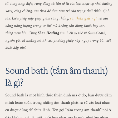
sử dụng nhịp điệu, rung động và tần số từ các loại nhạc cụ như chuông
xoay, cồng chiêng, âm thoa để đưa tâm trí vào trạng thái thiền định
sâu. Liệu pháp này giúp giảm căng thẳng,
cải thiện giấc ngủ
và cân
bằng năng lượng trong cơ thể mà không cần dùng thuốc hay can
thiệp xâm lấn. Cùng
Shan Healing
tìm hiểu cụ thể về Sound bath,
nguồn gốc và những lợi ích của phương pháp này ngay trong bài viết
dưới đây nhé.
Sound bath (tắm âm thanh)
là gì?
Sound bath là một hình thức thiền định mà ở đó, bạn được đắm
mình hoàn toàn trong những âm thanh phát ra từ các loại nhạc
cụ được dùng để chữa lành. Tên gọi “tắm trong âm thanh” nói ở
đây không phải là một buổi hòa nhạc mà là một phương pháp