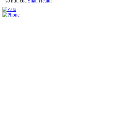
sở hữu của
Shan Health