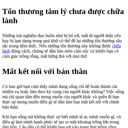
Tổn thương tâm lý chưa được chữa
lành
Những trải nghiệm đau buồn như bị bỏ rơi, mất đi người thân yêu
hay bị lạm dụng trong quá khứ có thể để lại những tổn thương sâu
sắc trong tiềm thức. Nếu những tổn thương này không được
chữa
lành
đúng cách, chúng sẽ dần bào mòn cảm xúc và khiến bạn có
cảm giác trống rỗng, mất hứng thú với mọi thứ.
Mất kết nối với bản thân
Có bao giờ bạn cảm thấy mình đang sống chỉ để hoàn thành các
nhiệm vụ hoặc làm theo kỳ vọng của người khác không? Việc sống
mà chỉ quan tâm đến mong muốn của người khác và quên đi bạn
thực sự mong muốn điều gì sẽ dần làm bạn mất kết nối với chính
bản thân.
Khi bạn sống mà không thực sự biết mình là ai, mình muốn gì, và
điều gì làm mình hạnh phúc sẽ tạo ra một khoảng trống lớn trong
tâm hồn. Lâu dần có thể khiến bạn rơi vào trạng thái trống rỗng.