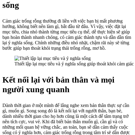
sống
Cảm giác trống rỗng thường đi liền với việc bạn bị mất phương
hướng, không biết nên làm gì, bắt đầu từ đâu. Vì vậy, việc đặt lại
mục tiêu, chia nhỏ thành từng mục tiêu cụ thể, dễ thực hiện sẽ giúp
bạn hoàn thành nhanh chóng, có cảm giác thành tựu và dần dần tìm
lại ý nghĩa sống. Chính những điều nhỏ nhặt, chậm rãi này sẽ từng
bước giúp bạn thoát khỏi trạng thái trống rỗng, mơ hồ.
Thiết lập lại mục tiêu và ý nghĩa sống giúp thoát khỏi cảm giác
Kết nối lại với bản thân và mọi
người xung quanh
Dành thời gian ở một mình để lắng nghe xem bản thân thực sự cần
gì, muốn gì. Song song đó là kết nối lại với người thân, bạn bè,
dành nhiều thời gian cho họ hơn cũng là một cách để tâm trạng trở
nên tích cực, vui vẻ. Khi đã biết bản thân muốn gì, cần gì và có
những mối quan hệ vững chắc, an toàn, bạn sẽ dần cảm thấy cuộc
sống có ý nghĩa hơn, cảm giác trống rỗng trong tâm trí sẽ dần được