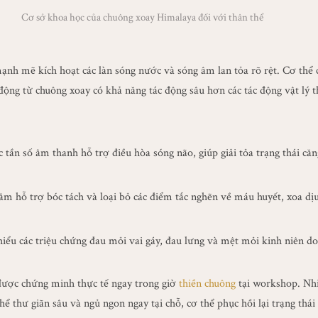
Cơ sở khoa học của chuông xoay Himalaya đối với thân thể
ạnh mẽ kích hoạt các làn sóng nước và sóng âm lan tỏa rõ rệt. Cơ thể
 động từ chuông xoay có khả năng tác động sâu hơn các tác động vật lý
 tần số âm thanh hỗ trợ điều hòa sóng não, giúp giải tỏa trạng thái căng
âm hỗ trợ bóc tách và loại bỏ các điểm tắc nghẽn về máu huyết, xoa dịu
hiểu các triệu chứng đau mỏi vai gáy, đau lưng và mệt mỏi kinh niên do 
được chứng minh thực tế ngay trong giờ
thiền chuông
tại workshop. Nhi
hể thư giãn sâu và ngủ ngon ngay tại chỗ, cơ thể phục hồi lại trạng thái