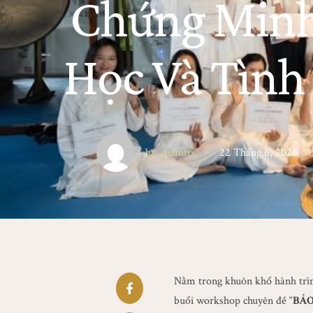
Chứng Minh
Học Và Tình
by
quantri
22 Tháng 6, 2026
Nằm trong khuôn khổ hành trìn
buổi workshop chuyên đề “
BẢO