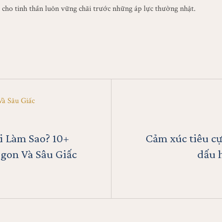
ữ cho tinh thần luôn vững chãi trước những áp lực thường nhật.
 Làm Sao? 10+
Cảm xúc tiêu cự
gon Và Sâu Giấc
dấu 