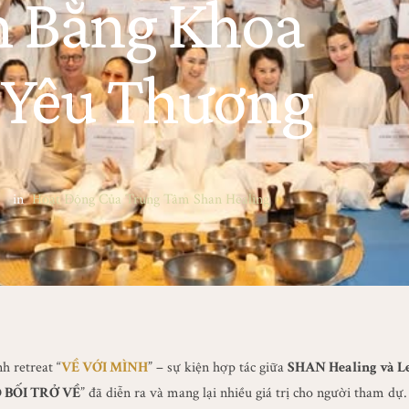
 Bằng Khoa
 Yêu Thương
in
Hoạt Động Của Trung Tâm Shan Healing
h retreat “
VỀ VỚI MÌNH
” – sự kiện hợp tác giữa
SHAN Healing và L
 BỐI TRỞ VỀ
” đã diễn ra và mang lại nhiều giá trị cho người tham dự