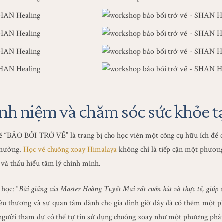
h niệm và chăm sóc sức khỏe tạ
đề “BẢO BỐI TRỞ VỀ” là trang bị cho học viên một công cụ hữu ích để 
 thường.
Học về chuông xoay Himalaya
không chỉ là tiếp cận một phương
và thấu hiểu tâm lý chính mình.
 học: “
Bài giảng của Master Hoàng Tuyết Mai rất cuốn hút và thực tế, giúp c
yêu thương và sự quan tâm dành cho gia đình giờ đây đã có thêm một 
 người tham dự có thể tự tin sử dụng chuông xoay như một phương pháp