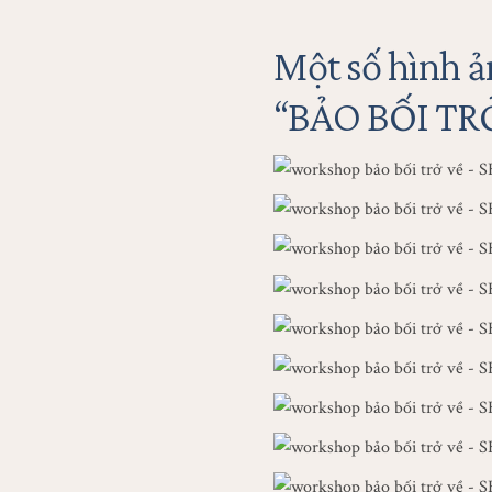
Một số hình ả
“BẢO BỐI TR