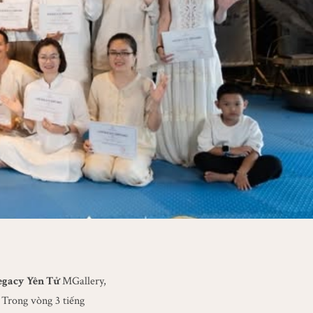
egacy Yên Tử
MGallery,
. Trong vòng 3 tiếng