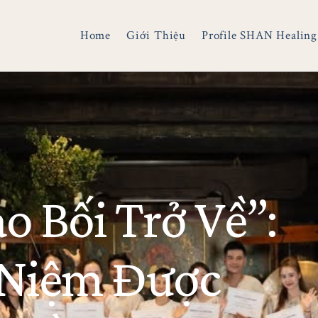
Home
Giới Thiệu
Profile SHAN Healing
 Bối Trở Về”:
 Niệm Được