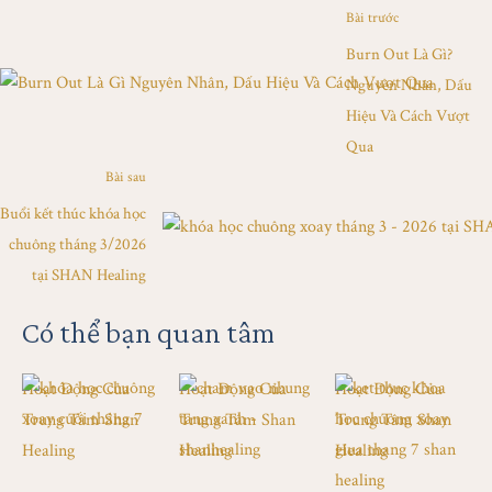
Bài trước
Burn Out Là Gì?
Nguyên Nhân, Dấu
Hiệu Và Cách Vượt
Qua
Bài sau
Buổi kết thúc khóa học
chuông tháng 3/2026
tại SHAN Healing
Có thể bạn quan tâm
Hoạt Động Của 
Hoạt Động Của 
Hoạt Động Của 
Trung Tâm Shan 
Trung Tâm Shan 
Trung Tâm Shan 
Healing
Healing
Healing