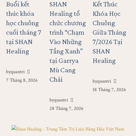
Buổi kết
SHAN
Kết Thúc
thúc khóa
Healing tổ
Khóa Học
học chuông
chức chương
Chuông
cuối tháng 7
trình “Chạm
Giữa Tháng
tại SHAN
Vào Những
7/2026 Tại
Healing
Tầng Xanh”
SHAN
tại Garrya
Healing
Mù Cang
by
quantri
Chải
7 Tháng 8, 2026
by
quantri
18 Tháng 7, 2026
by
quantri
28 Tháng 7, 2026