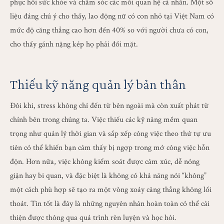
phục hồi sức khỏe và chăm sóc các mối quan hệ cá nhân. Một số
liệu đáng chú ý cho thấy, lao động nữ có con nhỏ tại Việt Nam có
mức độ căng thẳng cao hơn đến 40% so với người chưa có con,
cho thấy gánh nặng kép họ phải đối mặt.
Thiếu kỹ năng quản lý bản thân
Đôi khi, stress không chỉ đến từ bên ngoài mà còn xuất phát từ
chính bên trong chúng ta. Việc thiếu các kỹ năng mềm quan
trọng như quản lý thời gian và sắp xếp công việc theo thứ tự ưu
tiên có thể khiến bạn cảm thấy bị ngợp trong mớ công việc hỗn
độn. Hơn nữa, việc không kiểm soát được cảm xúc, dễ nóng
giận hay bi quan, và đặc biệt là không có khả năng nói “không”
một cách phù hợp sẽ tạo ra một vòng xoáy căng thẳng không lối
thoát. Tin tốt là đây là những nguyên nhân hoàn toàn có thể cải
thiện được thông qua quá trình rèn luyện và học hỏi.